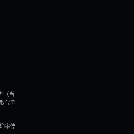
型（当
取代手
确率停